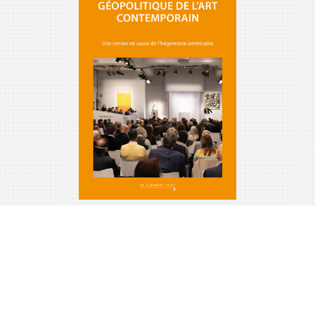
Géopolitique de l'art
contemporain : Une
remise en cause de
l'hégémonie américaine
? Ed. 2
Auteur:
Obadia, Nathalie
Editeur:
Le Cavalier Bleu