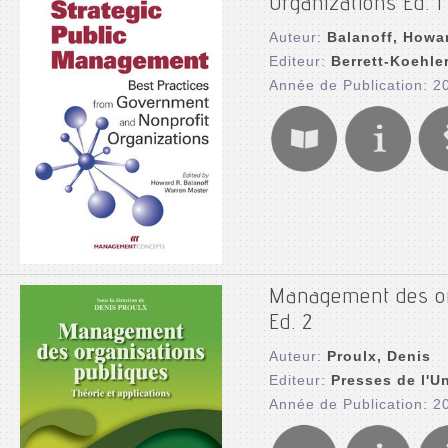
Organizations Ed. 1
Auteur:
Balanoff, Howa
Editeur:
Berrett-Koehle
Année de Publication: 2
Management des org
Ed. 2
Auteur:
Proulx, Denis
Editeur:
Presses de l'U
Année de Publication: 2