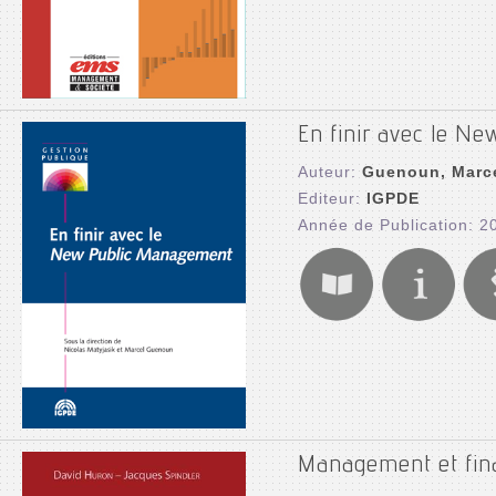
En finir avec le N
Auteur:
Guenoun, Marc
Editeur:
IGPDE
Année de Publication: 2
Management et fin