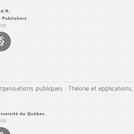
rd R.
r Publishers
010
anisations publiques : Théorie et applications, 
niversité du Québec
010