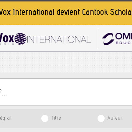
Vox International devient
Cantook Schola
tégral
Titre
Auteur