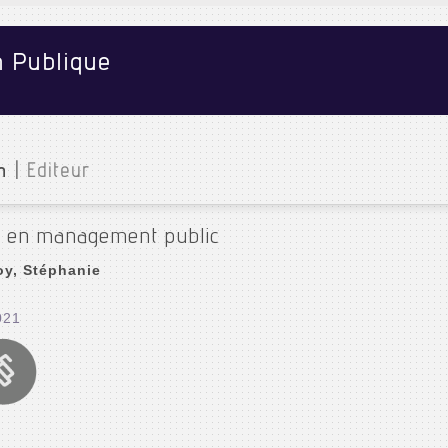
n Publique
n
|
Editeur
s en management public
oy, Stéphanie
021