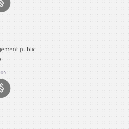
ement public
s
009