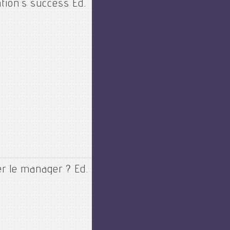
tion's success Ed.
er le manager ? Ed.