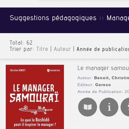
Suggestions pédagogiques :: Manage
Total:
62
Trier par:
Titre
|
Auteur
|
Année de publicatio
Le manager samoura
Auteur:
Benoit, Christi
Editeur:
Gereso
Année de Publication: 2