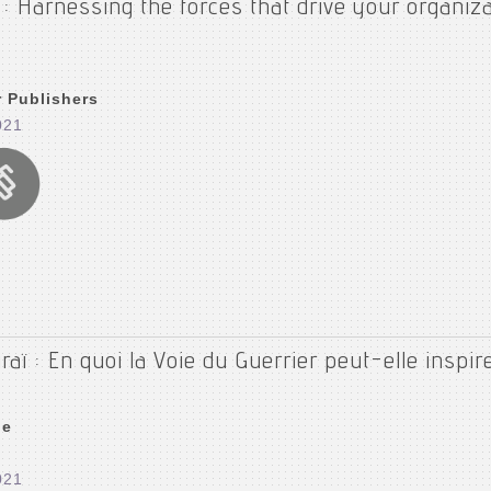
: Harnessing the forces that drive your organiza
r Publishers
021
 : En quoi la Voie du Guerrier peut-elle inspir
ne
021