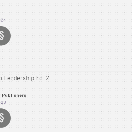
024
o Leadership Ed. 2
r Publishers
023