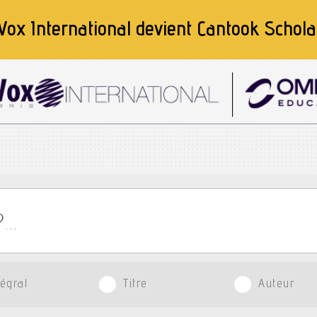
Vox International devient
Cantook Schola
tégral
Titre
Auteur