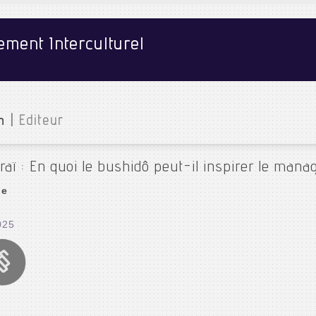
ment Interculturel
n
|
Editeur
ï : En quoi le bushidô peut-il inspirer le manag
ne
025