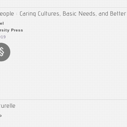
eople : Caring Cultures, Basic Needs, and Better 
el
rsity Press
019
turelle
o