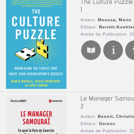
The Culture Puzzle 
1
Auteur:
Moussa, Mario
Editeur:
Berrett-Koehle
Année de Publication: 2
Le Manager Samouraï
2
Auteur:
Benoit, Christi
Editeur:
Gereso
Année de Publication: 2